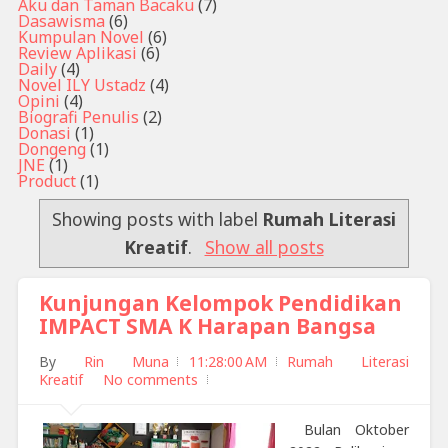
Aku dan Taman Bacaku
(7)
Dasawisma
(6)
Kumpulan Novel
(6)
Review Aplikasi
(6)
Daily
(4)
Novel ILY Ustadz
(4)
Opini
(4)
Biografi Penulis
(2)
Donasi
(1)
Dongeng
(1)
JNE
(1)
Product
(1)
Showing posts with label
Rumah Literasi
Kreatif
.
Show all posts
Kunjungan Kelompok Pendidikan
IMPACT SMA K Harapan Bangsa
By
Rin Muna
11:28:00 AM
Rumah Literasi
Kreatif
No comments
Bulan Oktober