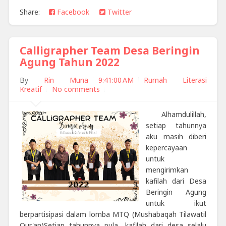
Share:
Facebook
Twitter
Calligrapher Team Desa Beringin
Agung Tahun 2022
By
Rin Muna
9:41:00 AM
Rumah Literasi
Kreatif
No comments
Alhamdulillah,
setiap tahunnya
aku masih diberi
kepercayaan
untuk
mengirimkan
kafilah dari Desa
Beringin Agung
untuk ikut
berpartisipasi dalam lomba MTQ (Mushabaqah Tilawatil
Qur'an)Setiap tahunnya pula, kafilah dari desa selalu