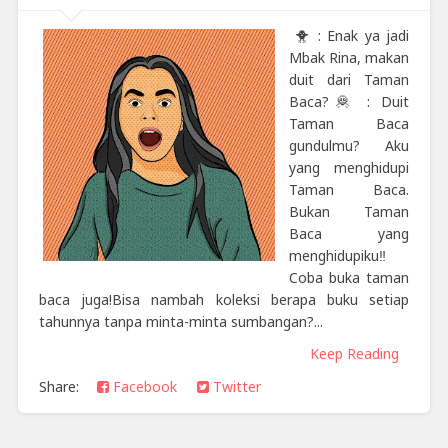
🐥 : Enak ya jadi
Mbak Rina, makan
duit dari Taman
Baca?🦧 : Duit
Taman Baca
gundulmu? Aku
yang menghidupi
Taman Baca.
Bukan Taman
Baca yang
menghidupiku‼️
Coba buka taman
baca juga!Bisa nambah koleksi berapa buku setiap
tahunnya tanpa minta-minta sumbangan?...
Keep Reading
Share:
Facebook
Twitter