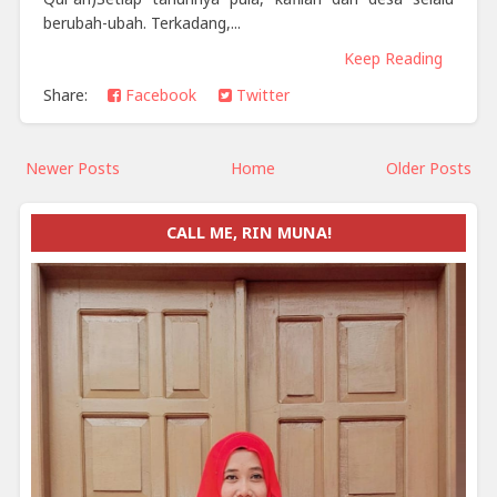
berubah-ubah. Terkadang,...
Keep Reading
Share:
Facebook
Twitter
Newer Posts
Home
Older Posts
CALL ME, RIN MUNA!