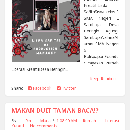
Kreatif!Lisda
SafitriSiswi kelas 3
SMA Negeri 2
Samboja Desa
Beringin Agung,
SambojaWalrinaAl
umni SMA Negeri
6
BalikpapanFounde
r Yayasan Rumah
Literasi KreatifDesa Beringin...
Keep Reading
Share:
Facebook
Twitter
MAKAN DUIT TAMAN BACA!?
By
Rin Muna
1:08:00 AM
Rumah Literasi
Kreatif
No comments