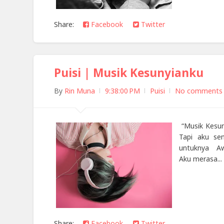
Share:
Facebook
Twitter
Puisi | Musik Kesunyianku
By
Rin Muna
9:38:00 PM
Puisi
No comments
“Musik Kesun
Tapi aku se
untuknya Awa
Aku merasa...
Share:
Facebook
Twitter