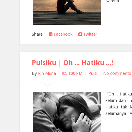
Karena...
Share:
Facebook
Twitter
Puisiku | Oh ... Hatiku ...!
By
Rin Muna
9:54:00 PM
Puisi
No comments
“Oh ... Hati
kelam dan ha
Hatiku tak 
selamanya Ak