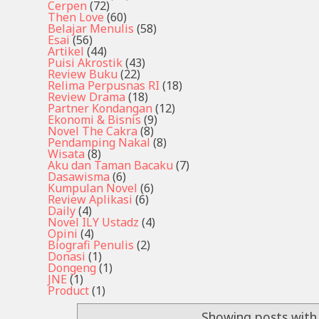
Cerpen
(72)
Then Love
(60)
Belajar Menulis
(58)
Esai
(56)
Artikel
(44)
Puisi Akrostik
(43)
Review Buku
(22)
Relima Perpusnas RI
(18)
Review Drama
(18)
Partner Kondangan
(12)
Ekonomi & Bisnis
(9)
Novel The Cakra
(8)
Pendamping Nakal
(8)
Wisata
(8)
Aku dan Taman Bacaku
(7)
Dasawisma
(6)
Kumpulan Novel
(6)
Review Aplikasi
(6)
Daily
(4)
Novel ILY Ustadz
(4)
Opini
(4)
Biografi Penulis
(2)
Donasi
(1)
Dongeng
(1)
JNE
(1)
Product
(1)
Showing posts with