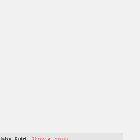
 label
Puisi
.
Show all posts