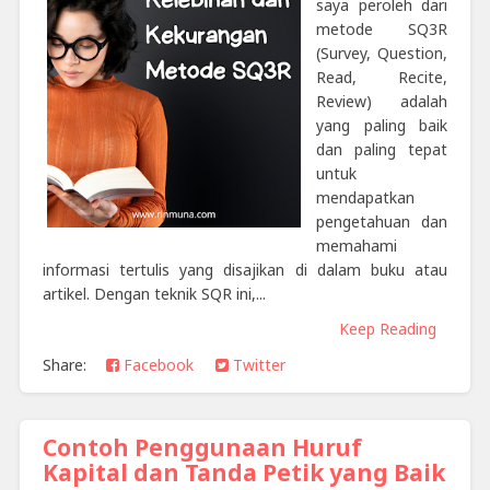
saya peroleh dari
metode SQ3R
(Survey, Question,
Read, Recite,
Review) adalah
yang paling baik
dan paling tepat
untuk
mendapatkan
pengetahuan dan
memahami
informasi tertulis yang disajikan di dalam buku atau
artikel. Dengan teknik SQR ini,...
Keep Reading
Share:
Facebook
Twitter
Contoh Penggunaan Huruf
Kapital dan Tanda Petik yang Baik