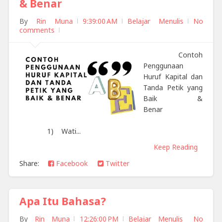
& Benar
By
Rin Muna
9:39:00 AM
Belajar Menulis
No
comments
Contoh
Penggunaan
Huruf Kapital dan
Tanda Petik yang
Baik &
Benar
1) Wati...
Keep Reading
Share:
Facebook
Twitter
Apa Itu Bahasa?
By
Rin Muna
12:26:00 PM
Belajar Menulis
No