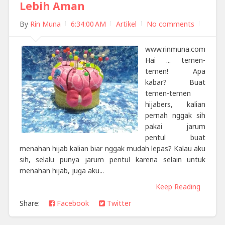
Lebih Aman
By
Rin Muna
6:34:00 AM
Artikel
No comments
www.rinmuna.com
Hai ... temen-
temen! Apa
kabar? Buat
temen-temen
hijabers, kalian
pernah nggak sih
pakai jarum
pentul buat
menahan hijab kalian biar nggak mudah lepas? Kalau aku
sih, selalu punya jarum pentul karena selain untuk
menahan hijab, juga aku...
Keep Reading
Share:
Facebook
Twitter